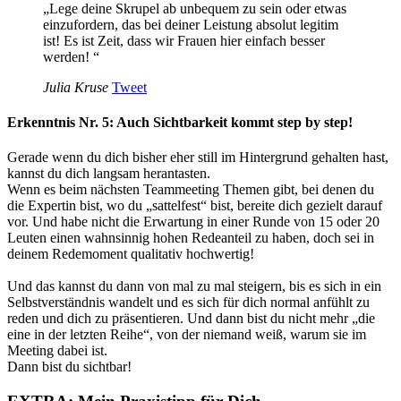
„Lege deine Skrupel ab unbequem zu sein oder etwas
einzufordern, das bei deiner Leistung absolut legitim
ist! Es ist Zeit, dass wir Frauen hier einfach besser
werden! “
Julia Kruse
Tweet
Erkenntnis Nr. 5: Auch Sichtbarkeit kommt step by step!
Gerade wenn du dich bisher eher still im Hintergrund gehalten hast,
kannst du dich langsam herantasten.
Wenn es beim nächsten Teammeeting Themen gibt, bei denen du
die Expertin bist, wo du „sattelfest“ bist, bereite dich gezielt darauf
vor. Und habe nicht die Erwartung in einer Runde von 15 oder 20
Leuten einen wahnsinnig hohen Redeanteil zu haben, doch sei in
deinem Redemoment qualitativ hochwertig!
Und das kannst du dann von mal zu mal steigern, bis es sich in ein
Selbstverständnis wandelt und es sich für dich normal anfühlt zu
reden und dich zu präsentieren. Und dann bist du nicht mehr „die
eine in der letzten Reihe“, von der niemand weiß, warum sie im
Meeting dabei ist.
Dann bist du sichtbar!