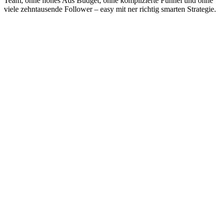
Team, ohne hohes Ads Budget, ohne komplizierte Funnel und ohne
viele zehntausende Follower – easy mit ner richtig smarten Strategie.